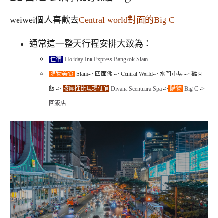
weiwei個人喜歡去
Central world對面的Big C
通常這一整天行程安排大致為：
住宿
Holiday Inn Express Bangkok Siam
購物美食
Siam-> 四面佛 -> Central World-> 水門市場 -> 雞肉
飯 ->
按摩推比現場便宜
Divana Scentuara Spa
->
購物
Big C
->
回飯店