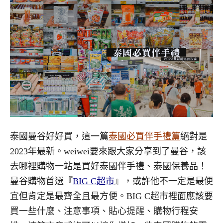
泰國曼谷好好買，這一篇
泰國必買伴手禮篇
絕對是
2023年最新。
weiwei
要來跟大家分享到了曼谷，該
去哪裡購物一站是買好泰國伴手禮、泰國保養品！
曼谷購物首選『
BIG C超市
』
，或許他不一定是最便
宜但肯定是最齊全且最方便。
BIG C
超市裡面應該要
買一些什麼、注意事項、貼心提醒、購物行程安