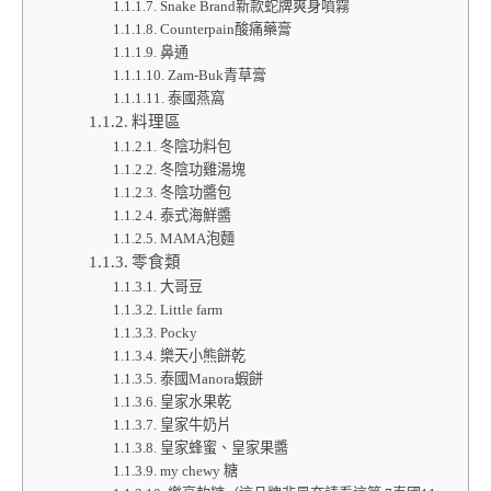
Snake Brand新款蛇牌爽身噴霧
Counterpain酸痛藥膏
鼻通
Zam-Buk青草膏
泰國燕窩
料理區
冬陰功料包
冬陰功雞湯塊
冬陰功醬包
泰式海鮮醬
MAMA泡麵
零食類
大哥豆
Little farm
Pocky
樂天小熊餅乾
泰國Manora蝦餅
皇家水果乾
皇家牛奶片
皇家蜂蜜、皇家果醬
my chewy 糖