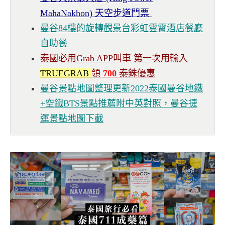
MahaNakhon) 天空步道門票
曼谷84樓的旋轉觀景台彩虹雲霄酒店餐廳
自助餐
泰國必用Grab APP叫車 第一次用輸入
TRUEGRAB
領
700
泰銖優惠
曼谷景點地圖整理更新2022泰國曼谷地鐵
+空鐵BTS景點推薦附中英對照，曼谷捷
運景點地圖下載