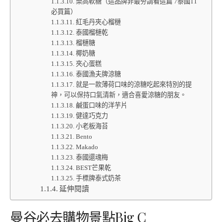
樂高軟糖（這品牌非最夯請看這篇 7泰國11
必買篇）
紅毛丹夾心榴槤
泰國榴槤乾
榴槤糖
椰奶糖
夾心蛋糕
泰國漁夫牌涼糖
就是一款薄荷口味的涼糖吃起來特別的提
神，可以保持口氣清新，適合喜愛涼糖的朋友。
鹹蛋口味的洋芋片
健達巧克力
小老板海苔
Bento
Makado
泰國還魂梅
BEST芒果乾
手標牌泰式奶茶
延伸閱讀
曼谷必去購物景點
Big C