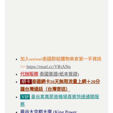
加入weiwei泰國群組購物美食第一手資訊
>>
https://reurl.cc/VRjANn
代辦服務
泰國簽證(紙本簽證)
網卡
泰國網卡16天無限流量上網＋20分
鐘台灣通話（台灣寄送）
VIP
曼谷素萬那普機場貴賓快速通關服
務
曼谷大京都大廈 (King Power