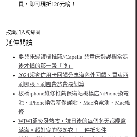
買，即可現折120元唷！
按讚加入粉絲團
延伸閱讀
嬰兒床邊護欄推薦//Capella 兒童床邊護欄當媽
後才懂的那一聲「咚」
2024超夯信用卡回饋分享海內外回饋、買東西
刷哪張。刷團費旅費最划算
板橋iphone維修推薦保衛站板橋店//iPhone換電
池、iPhone換螢幕保護貼、Mac換電池、Mac維
修
WIWI溫灸發熱衣，讓日後的每個冬天都暖意
滿滿。超好穿的發熱衣！一件抵多件