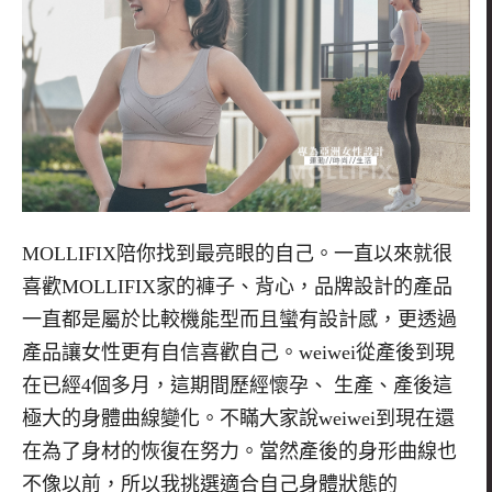
MOLLIFIX
陪你找到最亮眼的自己。一直以來就很
喜歡
MOLLIFIX
家的褲子、背心，品牌設計的產品
一直都是屬於比較機能型而且蠻有設計感，更透過
產品讓女性更有自信喜歡自己。
weiwei
從產後到現
在已經
4
個多月，這期間歷經懷孕、 生產、產後這
極大的身體曲線變化。不瞞大家說
weiwei
到現在還
在為了身材的恢復在努力。當然產後的身形曲線也
不像以前，所以我挑選適合自己身體狀態的