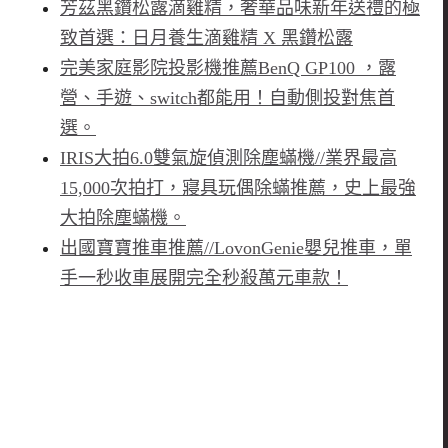
芳茲黑鑽松露滴雞精，奢華品味新年送禮的極
致首選：日月養生滴雞精 X 黑鑽松露
完美家庭影院投影機推薦BenQ GP100 ，露
營、手遊、switch都能用！自動側投對焦首
選。
IRIS大拍6.0雙氣旋偵測除塵蟎機//業界最高
15,000次拍打，寢具玩偶除蟎推薦，史上最強
大拍除塵蟎機。
出國寶寶推車推薦//LovonGenie嬰兒推車，單
手一秒收車展開完全秒殺萬元車款！