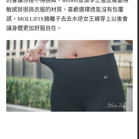
的會讓你捨不得脫掉。weiwei從懷孕之後皮膚變得
敏感就很挑衣服的材質，喜歡選擇透氣沒有包覆
感，MOLLIFIX鍺離子去去水逆女王褲穿上以後會
讓身體更加舒服自在。