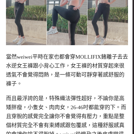
當然weiwei平時在家也都會穿MOLLIFIX鍺離子去去
水逆女王褲跟小背心工作，女王褲的材質穿起來很
透氣不會覺得悶熱，是一條可動可靜穿著感舒服的
褲子。
而且最浮誇的是，特殊織法彈性超好，不論你是高
矮胖瘦，小隻女、肉肉女，26-46吋都能穿的下。而
且穿脫的感覺完全讓你不會覺得有壓力，重點是整
個材質完全不會有束縛感跟包覆感，這種舒服感真