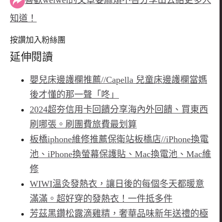
喜歡weiwei的文章要麻煩不吝分享出去給更多人
知道！
按讚加入粉絲團
延伸閱讀
嬰兒床邊護欄推薦//Capella 兒童床邊護欄當媽
後才懂的那一聲「咚」
2024超夯信用卡回饋分享海內外回饋、買東西
刷哪張。刷團費旅費最划算
板橋iphone維修推薦保衛站板橋店//iPhone換電
池、iPhone換螢幕保護貼、Mac換電池、Mac維
修
WIWI溫灸發熱衣，讓日後的每個冬天都暖意
滿滿。超好穿的發熱衣！一件抵多件
芳茲黑鑽松露滴雞精，奢華品味新年送禮的極