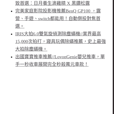
致首選：日月養生滴雞精 X 黑鑽松露
完美家庭影院投影機推薦BenQ GP100 ，露
營、手遊、switch都能用！自動側投對焦首
選。
IRIS大拍6.0雙氣旋偵測除塵蟎機//業界最高
15,000次拍打，寢具玩偶除蟎推薦，史上最強
大拍除塵蟎機。
出國寶寶推車推薦//LovonGenie嬰兒推車，單
手一秒收車展開完全秒殺萬元車款！