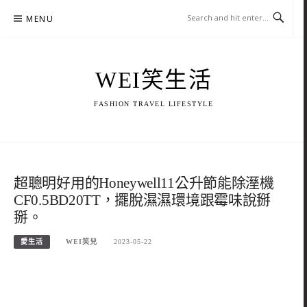
Skip
MENU
to
content
WEI笑生活
FASHION TRAVEL LIFESTYLE
超聰明好用的Honeywell11公升節能除溼機
CF0.5BD20TT，擺脫濕濕環境跟霉味說掰
掰。
愛生活
WEI笑兒
2023-05-22