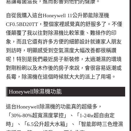
易讓霉菌滋長，進而影響到他們的健康。
自從我購入這台Honeywell 11公升節能除溼機
CF0.5BD20TT，整個家裡感覺真的舒服多了。不僅
僅顛覆了我以往對除濕機比較笨重、難操作的印
象，而且它還有許多方便的細節設計就連家人朋友
到訪時，明顯感受到空氣濕度大幅改善都很稱讚
呢！特別是我們最近房子新裝修，太過潮濕的環境
對剛粉刷以及木作後的房子來說，會很容易返潮或
長霉，除濕機在這個時候就大大的派上了用場。
Honeywell
除濕機功能
這台Honeywell除濕機的功能真的超級多，
「30%-80%超寬濕度掌控」、「1-24hr超自由定
時」、「6.5公升超大水箱」、「智能即時三色燈濕