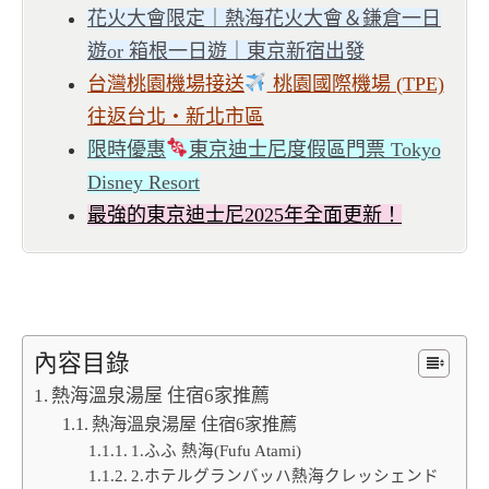
花火大會限定｜熱海花火大會＆鎌倉一日
遊or 箱根一日遊｜東京新宿出發
台灣桃園機場接送
桃園國際機場 (TPE)
往返台北・新北市區
限時優惠
東京迪士尼度假區門票 Tokyo
Disney Resort
最強的東京迪士尼2025年全面更新！
內容目錄
熱海溫泉湯屋 住宿6家推薦
熱海溫泉湯屋 住宿6家推薦
1.ふふ 熱海(Fufu Atami)
2.ホテルグランバッハ熱海クレッシェンド