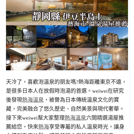
天冷了，喜歡泡溫泉的朋友嗎?熱海距離東京不遠，
是很多日本人在放假時泡湯的首選。weiwei在研究
後發現
熱海溫泉
，被譽為日本傳統溫泉文化的寶
藏，完美融合了悠久歷史、自然美景與現代奢華。
接下來weiwei幫大家整理
熱海溫泉
六間精選湯屋推
薦給您，快來
熱海
享受專屬的私人溫泉時光，讓身