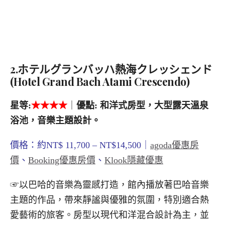
2.ホテルグランバッハ熱海クレッシェンド
(Hotel Grand Bach Atami Crescendo)
星等
:
★
★★★
｜
優點
:
和洋式房型，大型露天溫泉
浴池，音樂主題設計。
價格：約NT$ 11,700 – NT$14,500｜
agoda優惠房
價
、
Booking優惠房價
、
Klook隱藏優惠
☞以巴哈的音樂為靈感打造，館內播放著巴哈音樂
主題的作品，帶來靜謐與優雅的氛圍，特別適合熱
愛藝術的旅客。房型以現代和洋混合設計為主，並