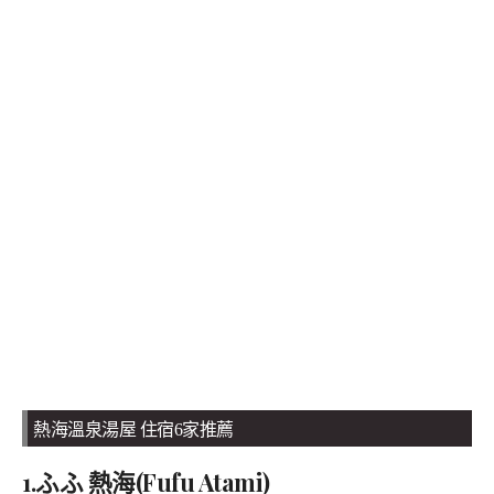
熱海溫泉湯屋 住宿6家推薦
1.ふふ 熱海(Fufu Atami)