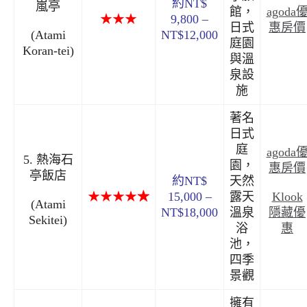
約NT$
嵐亭
館，
agoda
★★★
9,800 –
日式
惠房價
(Atami
NT$12,000
庭園
Koran-tei)
與溫
泉設
施
著名
日式
庭
agoda
5. 熱海石
園，
惠房價
亭飯店
約NT$
天然
Klook
★★★★
★
15,000 –
露天
(Atami
隱藏優
NT$18,000
溫泉
Sekitei)
惠
浴
池，
四季
景觀
擁有