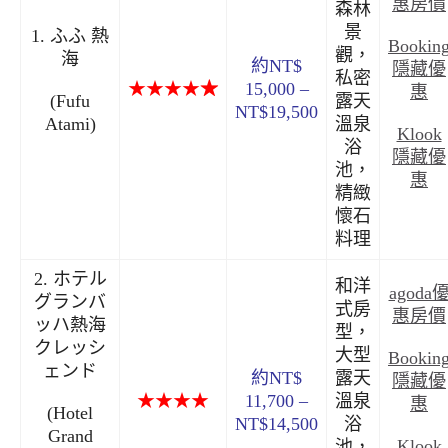
惠房價
森林
景
1. ふふ 熱
Bookin
觀，
海
約NT$
隱藏優
私密
★★★★
★
15,000 –
惠
(Fufu
露天
NT$19,500
Atami)
溫泉
Klook
浴
隱藏優
池，
惠
精緻
懷石
料理
2. ホテル
和洋
agoda
グランバ
式房
惠房價
ッハ熱海
型，
クレッシ
大型
Bookin
ェンド
約NT$
露天
隱藏優
★★★★
11,700 –
溫泉
惠
(Hotel
NT$14,500
浴
Grand
Klook
池，