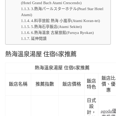
(Hotel Grand Bach Atami Crescendo)
3.熱海パールスターホテル(Pearl Star Hotel
Atami)
4.料亭旅館 熱海 小嵐亭(Atami Koran-tei)
5.熱海石亭飯店(Atami Sekitei)
6.熱海温泉 古屋旅館(Furuya Ryokan)
延伸閱讀
熱海溫泉湯屋 住宿6家推薦
熱海溫泉湯屋 住宿6家推薦
飯店比
飯店
飯店名稱
推薦指數
飯店價格
價、優
特色
惠
日式
設
agoda
計，