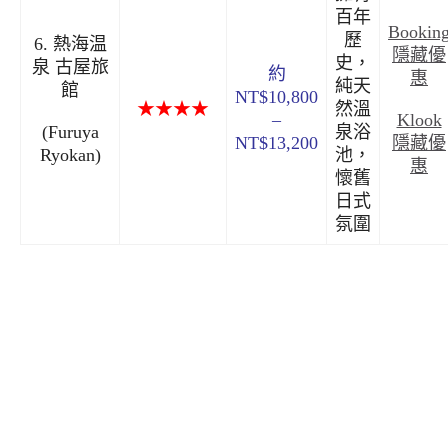
百年
Bookin
歷
6. 熱海温
隱藏優
史，
泉 古屋旅
約
惠
純天
館
NT$10,800
★★★★
然溫
Klook
–
(Furuya
泉浴
隱藏優
NT$13,200
Ryokan)
池，
惠
懷舊
日式
氛圍