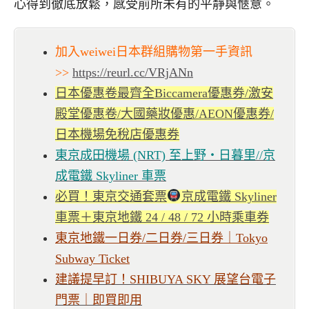
心得到徹底放鬆，感受前所未有的平靜與愜意。
加入weiwei日本群組購物第一手資訊
>>
https://reurl.cc/VRjANn
日本優惠卷最齊全Biccamera優惠券/激安
殿堂優惠卷/大國藥妝優惠/AEON優惠券/
日本機場免稅店優惠券
東京成田機場 (NRT) 至上野・日暮里//京
成電鐵 Skyliner 車票
必買！東京交通套票
京成電鐵 Skyliner
車票＋東京地鐵 24 / 48 / 72 小時乘車券
東京地鐵一日券/二日券/三日券｜Tokyo
Subway Ticket
建議提早訂！SHIBUYA SKY 展望台電子
門票｜即買即用