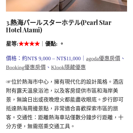
3.熱海パールスターホテル(Pearl Star
Hotel Atami)
星等
:
★
★★★
｜
優點
:
。
價格：約NT$ 9,000 – NT$11,000｜
agoda優惠房價
、
Booking優惠房價
、
Klook隱藏優惠
☞位於熱海市中心，擁有現代化的設計風格。酒店
附有露天溫泉浴池，以及客房提供市區和海岸美
景，無論日出或夜晚燈火都能盡收眼底。步行即可
抵達熱海周邊景點，非常適合喜歡探索市區的旅
客。交通性：距離熱海車站僅數分鐘步行距離，十
分方便，無需搭乘交通工具。