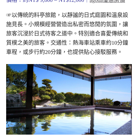
價格：約NT$ 9,800 – NT$12,000｜
agoda優惠房價
☞以傳統的料亭旅館，以靜謐的日式庭園和溫泉設
施見長。小規模經營營造出私密而悠閒的氛圍，讓
旅客沉浸於日式待客之道中。特別適合喜愛傳統和
質樸之美的旅客。交通性：熱海車站乘車約10分鐘
車程，或步行約20分鐘，也提供貼心接駁服務。