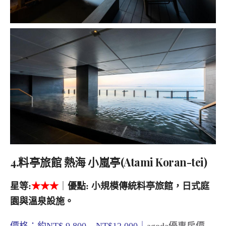
4.料亭旅館 熱海 小嵐亭(Atami Koran-tei)
星等
:
★
★★
｜
優點
: 小規模傳統料亭旅館，日式庭
園與溫泉設施。