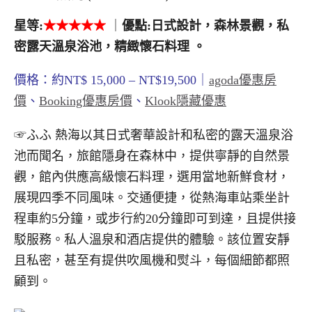
星等
:
★
★★★★
｜
優點
:日式設計，森林景觀，私
密露天溫泉浴池，精緻懷石料理
。
價格：約NT$ 15,000 – NT$19,500｜
agoda優惠房
價
、
Booking優惠房價
、
Klook隱藏優惠
☞ふふ 熱海以其日式奢華設計和私密的露天溫泉浴
池而聞名，旅館隱身在森林中，提供寧靜的自然景
觀，館內供應高級懷石料理，選用當地新鮮食材，
展現四季不同風味。交通便捷，從熱海車站乘坐計
程車約5分鐘，或步行約20分鐘即可到達，且提供接
駁服務。私人溫泉和酒店提供的體驗。該位置安靜
且私密，甚至有提供吹風機和熨斗，每個細節都照
顧到。