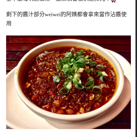
剩下的醬汁部分weiwei的阿姨都會拿來當作沾醬使
用