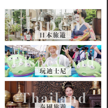
關
鍵
字: