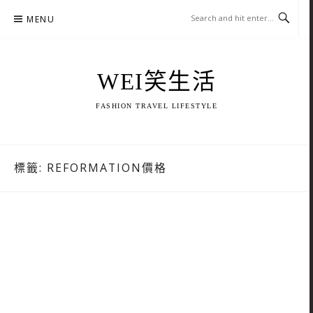
Skip
MENU
to
content
WEI笑生活
FASHION TRAVEL LIFESTYLE
標籤:
REFORMATION價格