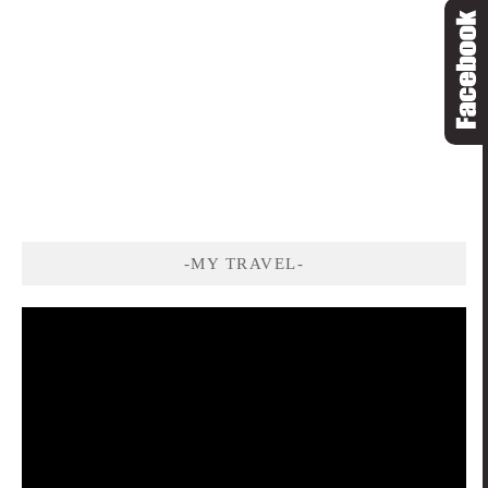
-MY TRAVEL-
視
訊
播
放
器