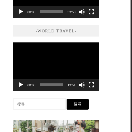
00:00
33:53
-WORLD TRAVEL-
視
訊
播
放
器
00:00
13:51
搜
尋
關
鍵
字: