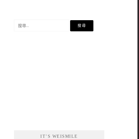
搜
尋
關
鍵
字:
IT’S WEISMILE