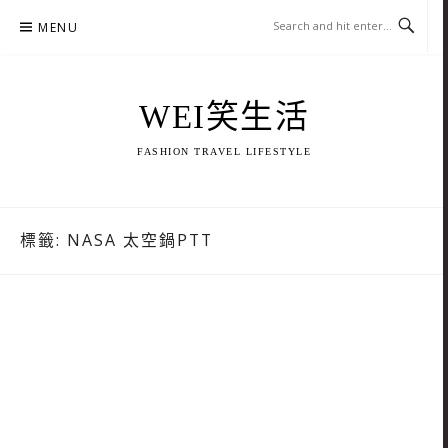
Skip
MENU
to
content
WEI笑生活
FASHION TRAVEL LIFESTYLE
標籤:
NASA 太空鍋PTT