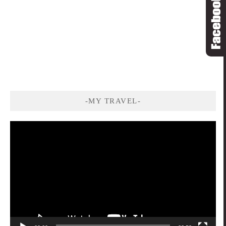
-MY TRAVEL-
視
訊
播
放
器