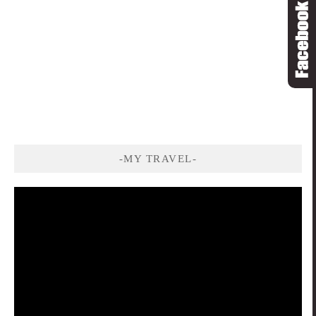
-MY TRAVEL-
視
訊
播
放
器