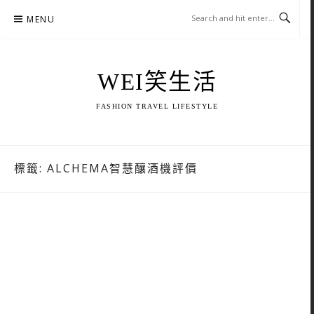
Skip
MENU
to
content
WEI笑生活
FASHION TRAVEL LIFESTYLE
標籤:
ALCHEMA智慧釀酒機評價