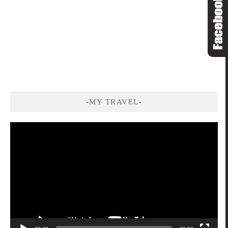
-MY TRAVEL-
視
訊
播
放
器