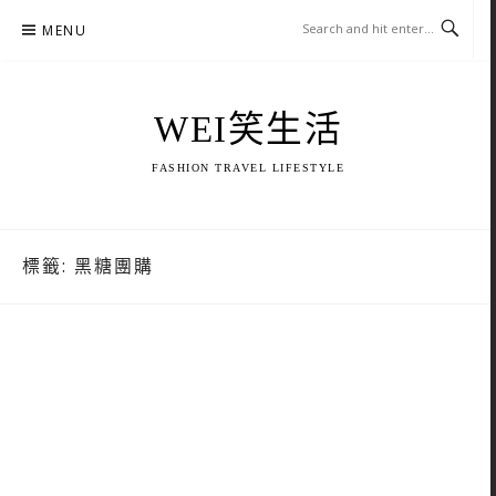
Skip
MENU
to
content
WEI笑生活
FASHION TRAVEL LIFESTYLE
標籤:
黑糖團購