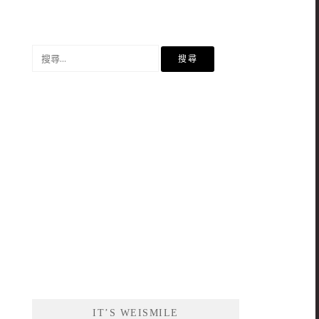
搜
尋
關
鍵
字:
IT’S WEISMILE