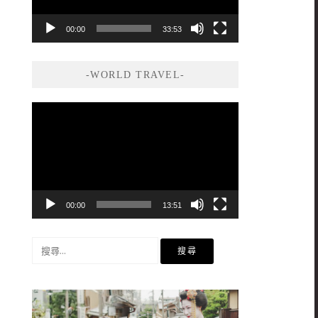
00:00
33:53
-WORLD TRAVEL-
視
訊
播
放
器
00:00
13:51
搜
尋
關
鍵
字: