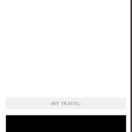
-MY TRAVEL-
視
訊
播