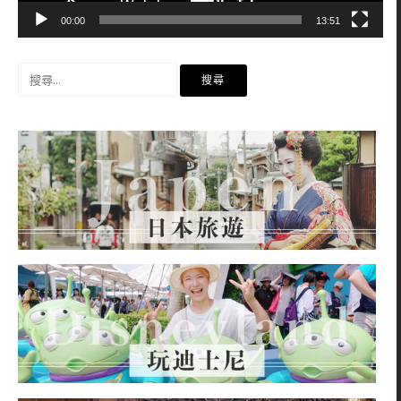
00:00
13:51
搜
尋
關
鍵
字: