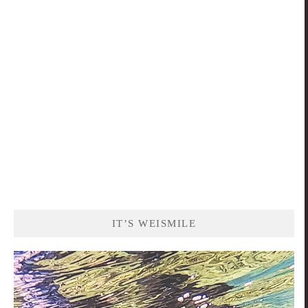
鍵
字:
IT’S WEISMILE