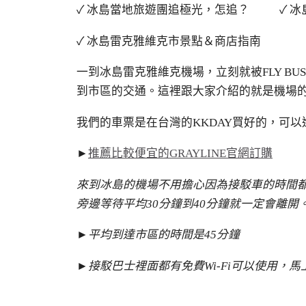
✓ 冰島當地旅遊團追極光，怎追？ ✓ 冰
✓ 冰島雷克雅維克市景點＆商店指南
一到冰島雷克雅維克機場，立刻就被FLY B
到市區的交通。這裡跟大家介紹的就是機場
我們的車票是在台灣的KKDAY買好的，可
►
推薦比較便宜的GRAYLINE官網訂購
來到冰島的機場不用擔心因為接駁車的時間
旁邊等待平均30分鐘到40分鐘就一定會離開
►平均到達市區的時間是45分鐘
►接駁巴士裡面都有免費Wi-Fi可以使用，