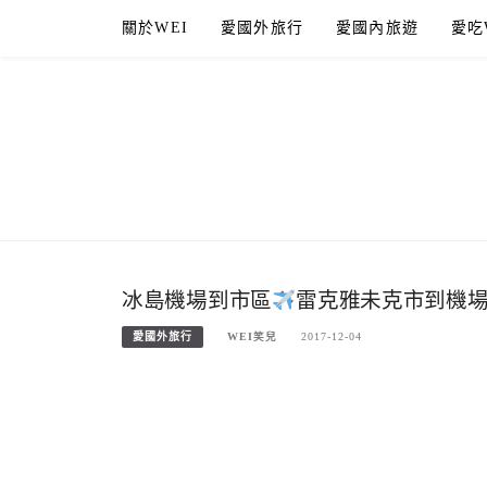
Skip
關於WEI
愛國外旅行
愛國內旅遊
愛吃
to
content
冰島機場到市區
雷克雅未克市到機場來
愛國外旅行
WEI笑兒
2017-12-04