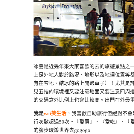
冰島是近幾年來大家喜歡的去的旅遊景點之
上是外地人對於路況、地形以及地理位置等都
有在雪地、結冰的路上開過車子）！尤其是
見五指的環境裡又要注意地面又要注意四周
的交通意外比例上也會比較高。出門在外最
我是
wei笑生活
，我喜歡自助旅行但絕對不會
行次數超過50次。『愛買』、『愛吃』、『愛
的腳步環遊世界去gogogo