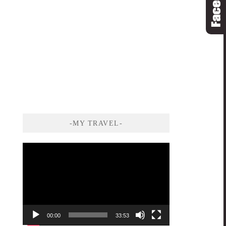
-MY TRAVEL-
視
訊
播
放
器
00:00
33:53