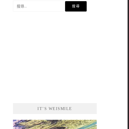
搜
尋
關
鍵
字:
IT’S WEISMILE