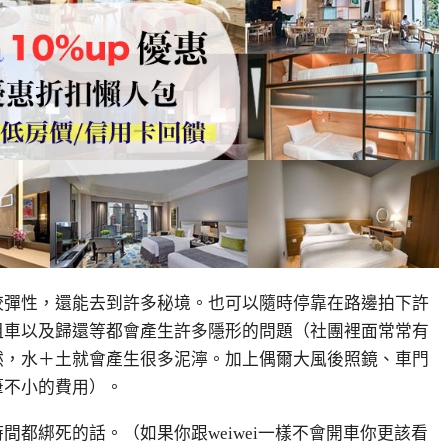
較彈性，還能去到許多秘境。也可以隨時停靠在路邊拍下許
租車以及歸還等都會產生許多隱形的問題（社團裡面常常有
然，水＋土就會產生很多泥濘。加上偶爾大風後照鏡、車門
筆不小的費用）。
都綁死的話。（如果你跟weiwei一樣不會開車你更該看