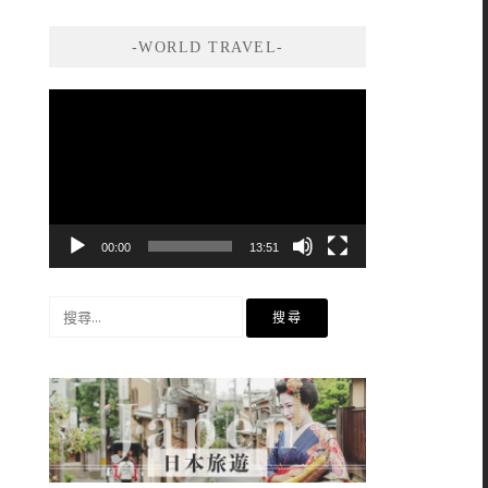
-WORLD TRAVEL-
視
訊
播
放
器
00:00
13:51
搜
尋
關
鍵
字: