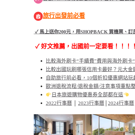
旅行出發前必看
✓ 馬上送你200元，用SHOPBACK 買機票、
✓ 好文推薦，出國前一定要看！！！
比較海外刷卡“手續費”費用與海外刷卡
比較出國玩刷哪張信用卡最好？元大金
自助旅行前必看，10個折扣優惠網站玩
歐洲退稅流程/退稅金額/注意事項重點
日本旅遊購物優惠券全部都在這
2022行事曆
│
2023行事曆
│
2024行事曆