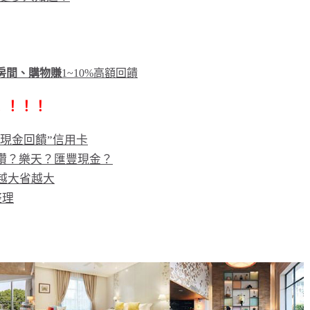
訂房間、購物賺
1~10%高額回饋
！！！！
“現金回饋”信用卡
鑽？樂天？匯豐現金？
越大省越大
整理