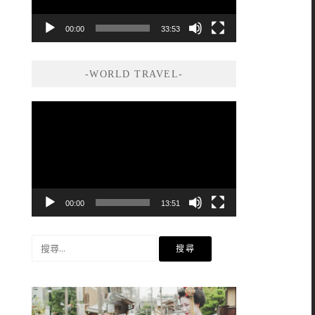
00:00
33:53
-WORLD TRAVEL-
視
訊
播
放
器
00:00
13:51
搜
尋
關
鍵
字: