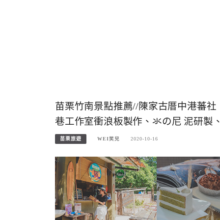
苗栗竹南景點推薦//陳家古厝中港蕃社 、
巷工作室衝浪板製作、氺の尼 泥研製、
苗栗旅遊
WEI笑兒
2020-10-16