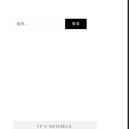
搜
尋
關
鍵
字:
IT’S WEISMILE