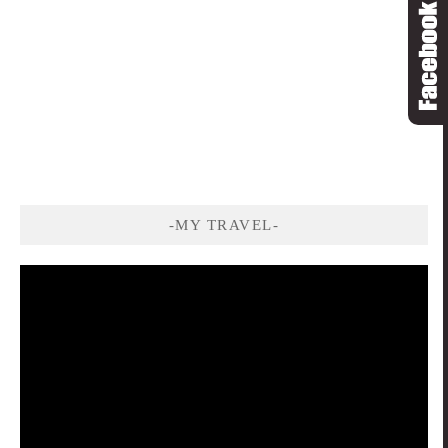
-MY TRAVEL-
視
訊
播
放
器