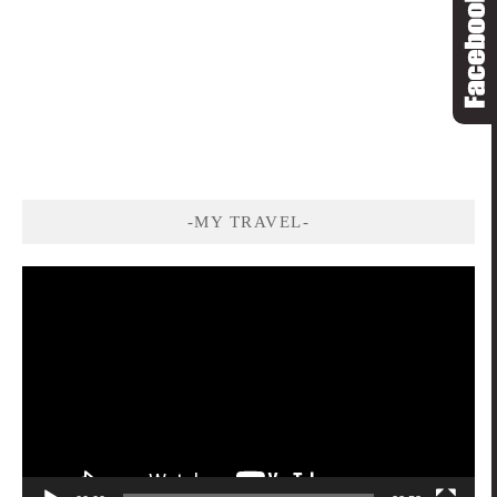
-MY TRAVEL-
視
訊
播
放
器