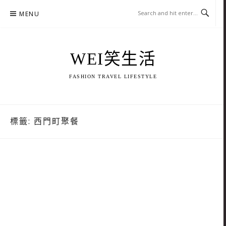
Skip
MENU
to
content
WEI笑生活
FASHION TRAVEL LIFESTYLE
標籤:
西門町聚餐