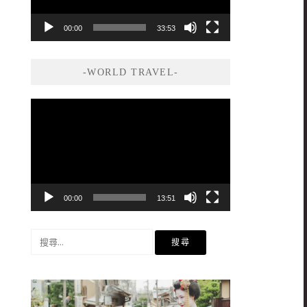
00:00
33:53
-WORLD TRAVEL-
視
訊
播
放
器
00:00
13:51
搜
尋
關
鍵
字: