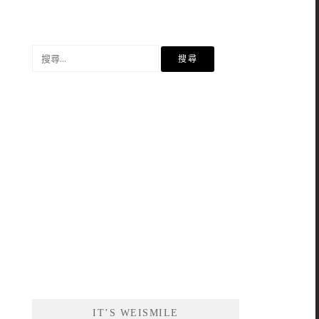
搜
尋
關
鍵
字:
IT’S WEISMILE