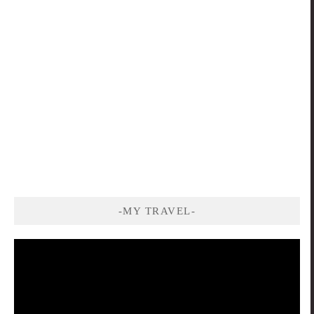
-MY TRAVEL-
視
訊
播
放
器