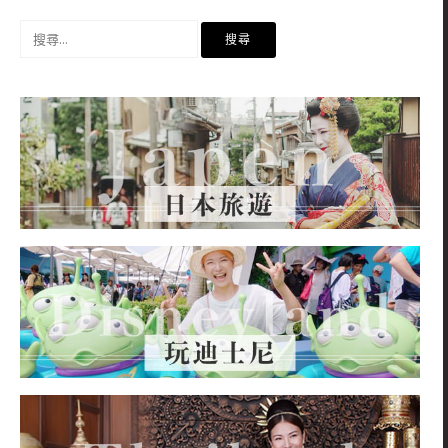
搜
尋
關
鍵
字: