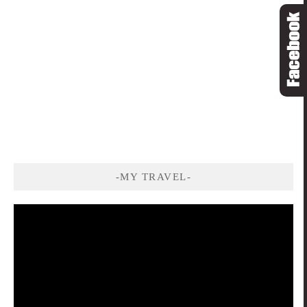
-MY TRAVEL-
視
訊
播
放
器