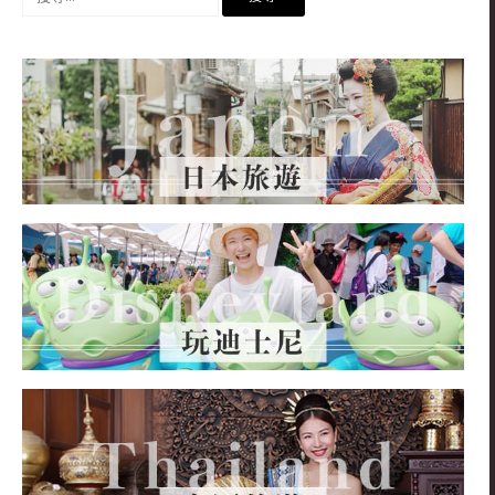
尋
關
鍵
字: