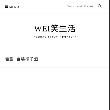
Skip
MENU
to
content
WEI笑生活
FASHION TRAVEL LIFESTYLE
標籤:
自製橘子酒