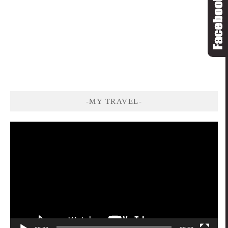
-MY TRAVEL-
視
訊
播
放
器