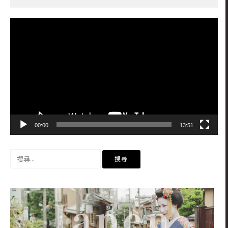
視
訊
播
放
器
00:00
13:51
搜
尋
關
鍵
字: