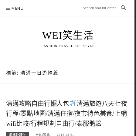
Skip
MENU
to
content
WEI笑生活
FASHION TRAVEL LIFESTYLE
標籤:
清邁一日遊推薦
清邁攻略自由行懶人包
清邁旅遊八天七夜
行程/景點地圖/清邁住宿/夜市特色美食/上網
wifi比較/行程規劃自由行/泰服體驗
愛國外旅行
WEI笑兒
2019-03-01