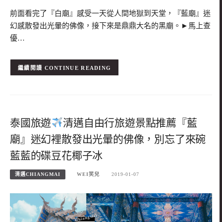
前面看完了『白廟』感受一天從人間地獄到天堂，『藍廟』迷
幻感散發出光暈的佛像，接下來是鼎鼎大名的黑廟。►馬上查
優…
CONTINUE READING
泰國旅遊
清邁自由行旅遊景點推薦『藍
廟』迷幻裡散發出光暈的佛像，別忘了來碗
藍藍的碟豆花椰子冰
清邁CHIANGMAI
WEI笑兒
2019-01-07