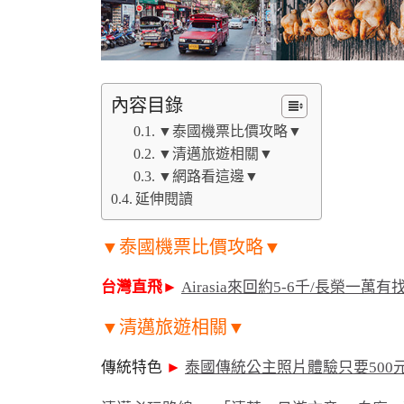
內容目錄
▼泰國機票比價攻略▼
▼清邁旅遊相關▼
▼網路看這邊▼
延伸閱讀
▼泰國機票比價攻略▼
台灣直飛
►
Airasia來回約5-6千/長榮一萬有
▼清邁旅遊相關▼
傳統特色
►
泰國傳統公主照片體驗只要500