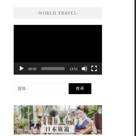
-WORLD TRAVEL-
視
訊
播
放
器
00:00
13:51
搜
尋
關
鍵
字: