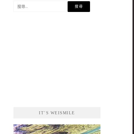
搜
尋
關
鍵
字:
IT’S WEISMILE