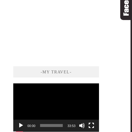
-MY TRAVEL-
視
訊
播
放
器
00:00
33:53