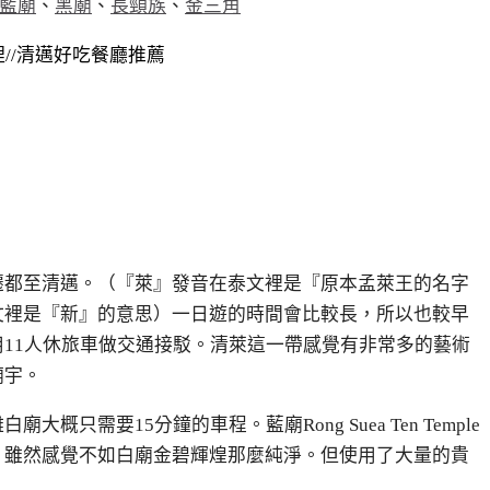
藍廟
、
黑廟
、
長頸族
、
金三角
理//清邁好吃餐廳推薦
遷都至清邁。（『萊』發音在泰文裡是『原本孟萊王的名字
文裡是『新』的意思）一日遊的時間會比較長，所以也較早
11人休旅車做交通接駁。清萊這一帶感覺有非常多的藝術
廟宇。
離白廟大概只需要
15
分鐘的車程。藍廟Rong Suea Ten Temple
，雖然感覺不如白廟金碧輝煌那麼純淨。但使用了大量的貴