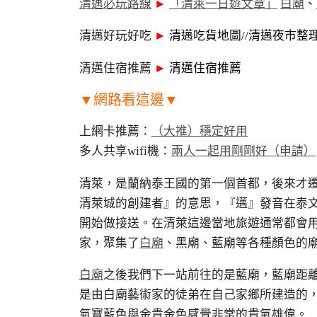
清邁必玩路線
►
「清萊一日遊文章」
白廟
、
清邁好玩好吃
►
清邁吃貨地圖//清邁夜市整
清邁住宿推薦
►
清邁住宿推薦
▼網路看這邊▼
上網卡推薦：
（大推）穩定好用
多人共享wifi機：
兩人一起用剛剛好（申請）
清萊，是蘭納泰王國的第一個首都，後來才
清萊城的創建者』的意思，『邁』發音在泰
開始做接送。在清萊這邊當地旅遊通常都會用
家，聚集了
白廟
、黑廟、藍廟等各種顏色的
白廟
之後我們下一站前往的是藍廟，藍廟距
是由白廟藝術家的徒弟在自己家鄉所建造的
氣寶藍色與金貴金色感覺非常的貴氣雄偉。