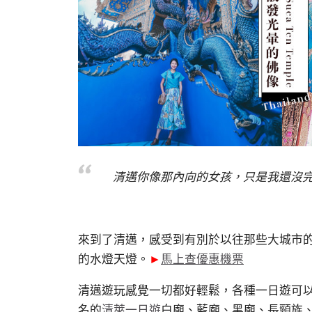
清邁你像那內向的女孩，只是我還沒
來到了清邁，感受到有別於以往那些大城市
的水燈天燈。
►
馬上查優惠機票
清邁遊玩感覺一切都好輕鬆，各種一日遊可以報
名的
清萊一日遊
白廟、藍廟、黑廟、長頸族