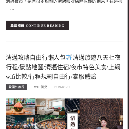
清邁夜市，還有很多甜蜜的清邁咖啡店靜候你的到來。在這樣
一…
CONTINUE READING
清邁攻略自由行懶人包
清邁旅遊八天七夜
行程/景點地圖/清邁住宿/夜市特色美食/上網
wifi比較/行程規劃自由行/泰服體驗
愛國外旅行
WEI笑兒
2019-03-01