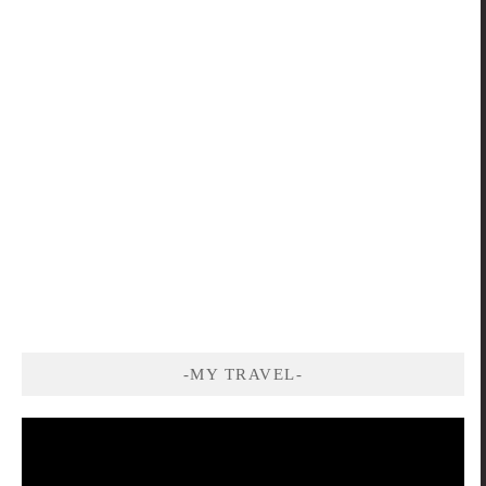
-MY TRAVEL-
視
訊
播