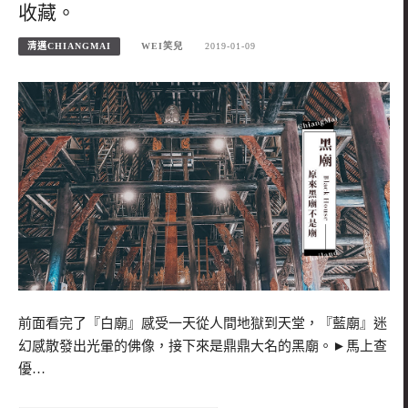
收藏。
清邁CHIANGMAI
WEI笑兒
2019-01-09
前面看完了『白廟』感受一天從人間地獄到天堂，『藍廟』迷
幻感散發出光暈的佛像，接下來是鼎鼎大名的黑廟。►馬上查
優…