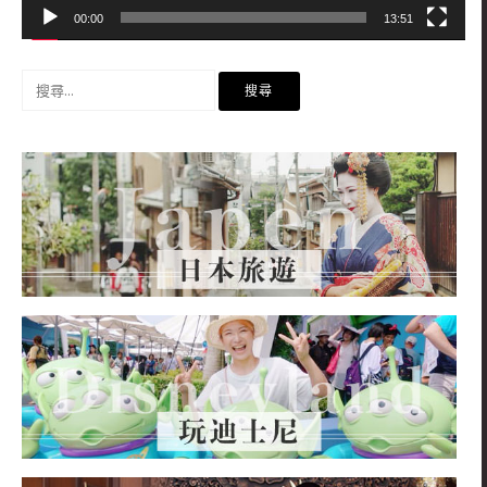
00:00
13:51
搜
尋
關
鍵
字: