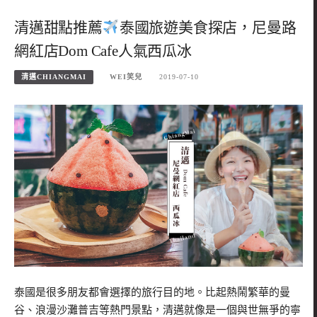
清邁甜點推薦
泰國旅遊美食探店，尼曼路
網紅店Dom Cafe人氣西瓜冰
清邁CHIANGMAI
WEI笑兒
2019-07-10
泰國是很多朋友都會選擇的旅行目的地。比起熱鬧繁華的曼
谷、浪漫沙灘普吉等熱門景點，清邁就像是一個與世無爭的寧