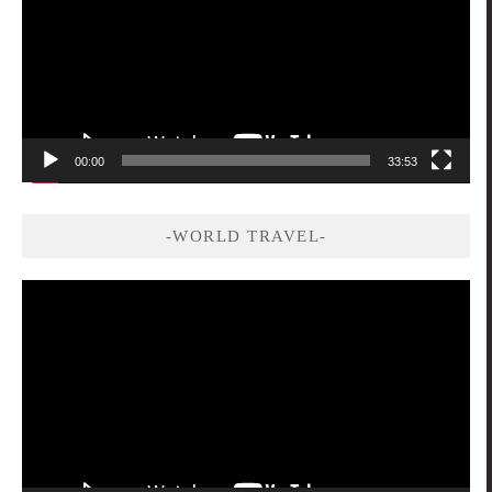
放
器
00:00
33:53
-WORLD TRAVEL-
視
訊
播
放
器