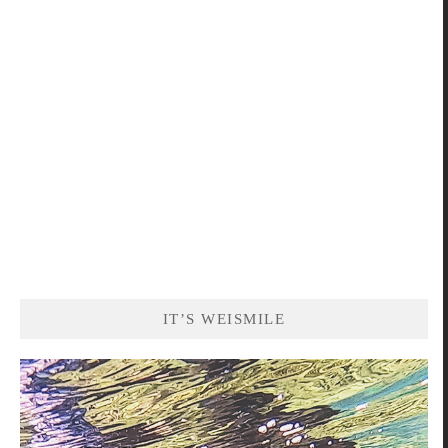
鍵
字:
IT’S WEISMILE