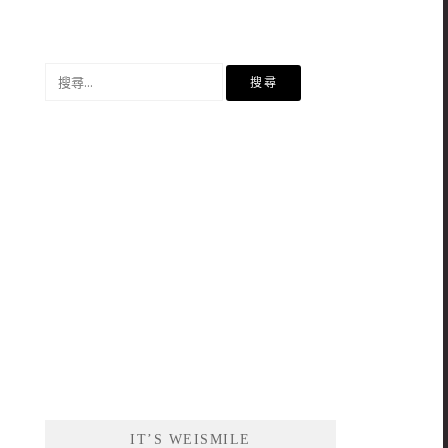
搜
尋
關
鍵
字:
IT’S WEISMILE