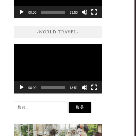
00:00
33:53
-WORLD TRAVEL-
視
訊
播
放
器
00:00
13:51
搜
尋
關
鍵
字: