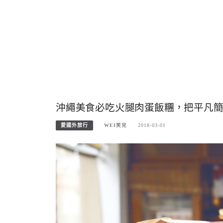
沖繩美食必吃火腿肉蛋飯糰，把平凡
愛國外旅行
WEI笑兒
2018-03-01