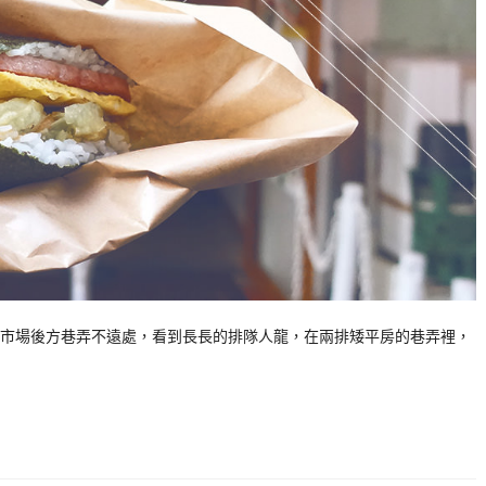
市場後方巷弄不遠處，看到長長的排隊人龍，在兩排矮平房的巷弄裡，