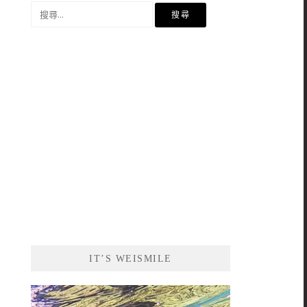
搜
尋
關
鍵
字:
IT’S WEISMILE