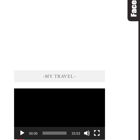
-MY TRAVEL-
視
訊
播
放
器
00:00
33:53