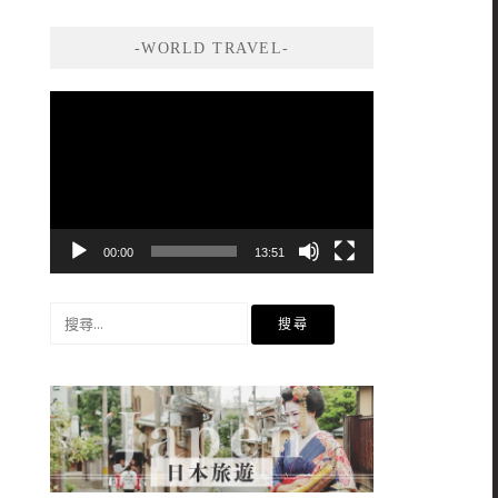
-WORLD TRAVEL-
視
訊
播
放
器
00:00
13:51
搜
尋
關
鍵
字: