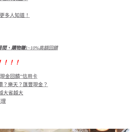
給更多人知道！
訂房間、購物賺
1~10%高額回饋
！！！！
“現金回饋”信用卡
鑽？樂天？匯豐現金？
越大省越大
整理