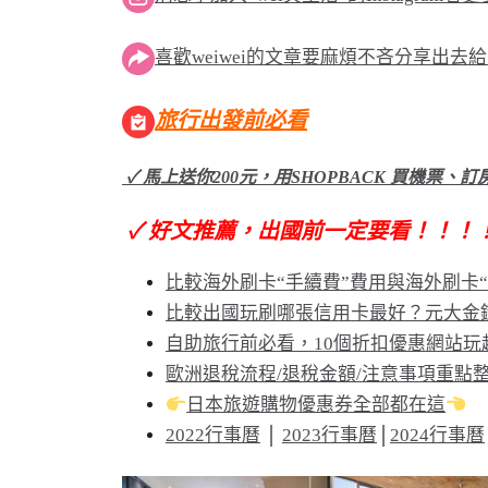
喜歡weiwei的文章要麻煩不吝分享出去
旅行出發前必看
✓ 馬上送你200元，用SHOPBACK 買機票、
✓ 好文推薦，出國前一定要看！！！
比較海外刷卡“手續費”費用與海外刷卡
比較出國玩刷哪張信用卡最好？元大金
自助旅行前必看，10個折扣優惠網站玩
歐洲退稅流程/退稅金額/注意事項重點
日本旅遊購物優惠券全部都在這
2022行事曆
│
2023行事曆
│
2024行事曆