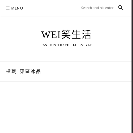
Skip
MENU
to
content
WEI笑生活
FASHION TRAVEL LIFESTYLE
標籤:
東區冰品