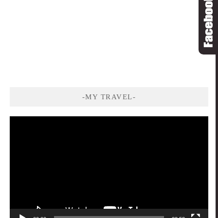
-MY TRAVEL-
視
訊
播
放
器