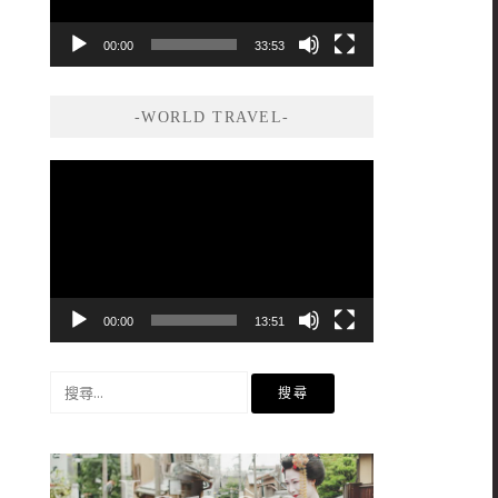
00:00
33:53
-WORLD TRAVEL-
視
訊
播
放
器
00:00
13:51
搜
尋
關
鍵
字: