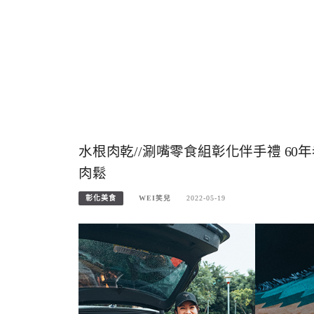
水根肉乾//涮嘴零食組彰化伴手禮 6
肉鬆
彰化美食
WEI笑兒
2022-05-19