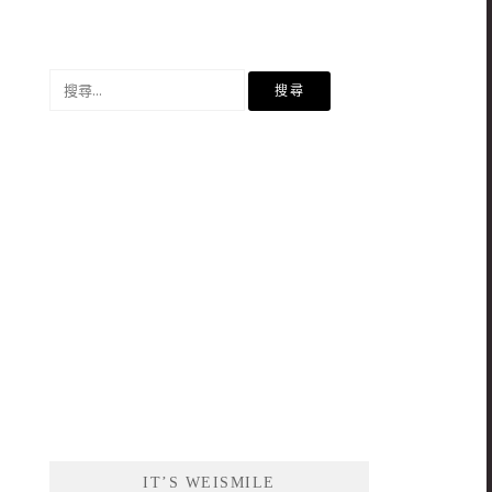
搜
尋
關
鍵
字:
IT’S WEISMILE