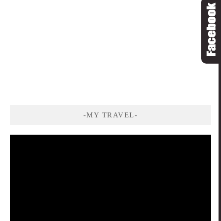
-MY TRAVEL-
視
訊
播
放
器