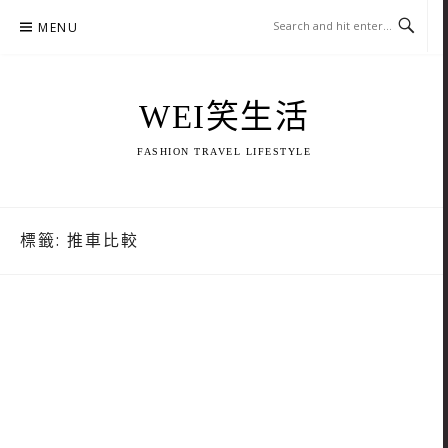
Skip
MENU
to
content
WEI笑生活
FASHION TRAVEL LIFESTYLE
標籤:
推車比較