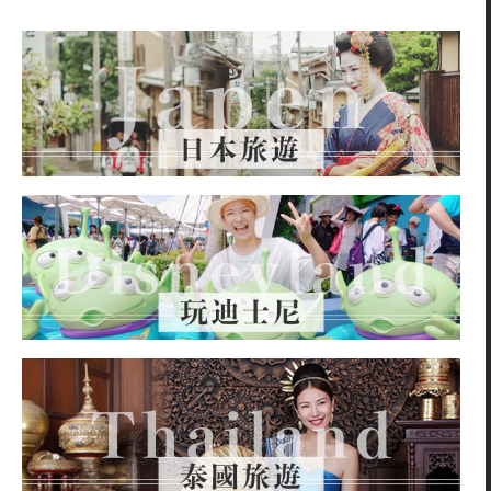
關
鍵
字: