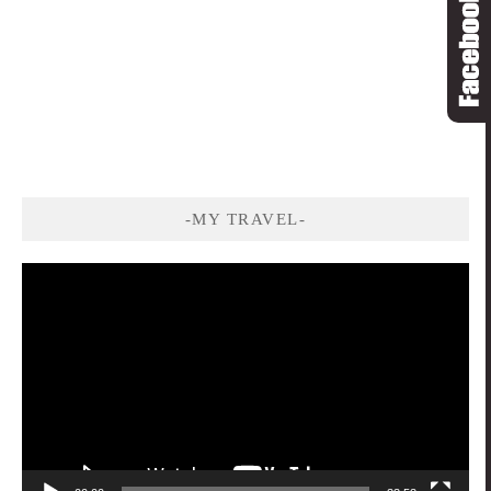
-MY TRAVEL-
視
訊
播
放
器