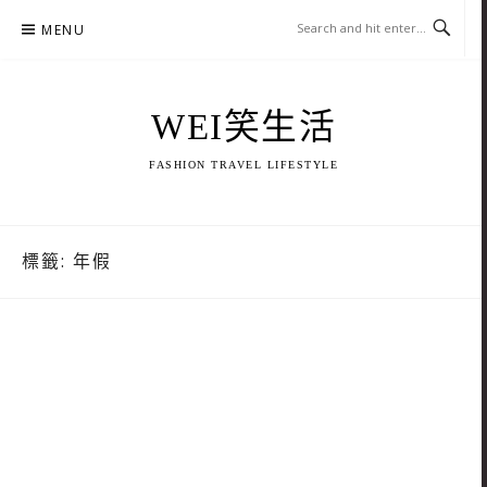
Skip
MENU
to
content
WEI笑生活
FASHION TRAVEL LIFESTYLE
標籤:
年假