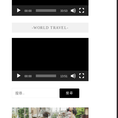
00:00
33:53
-WORLD TRAVEL-
視
訊
播
放
器
00:00
13:51
搜
尋
關
鍵
字: