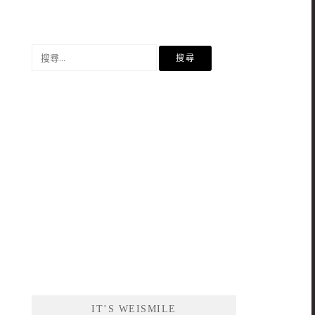
搜
尋
關
鍵
字:
IT’S WEISMILE