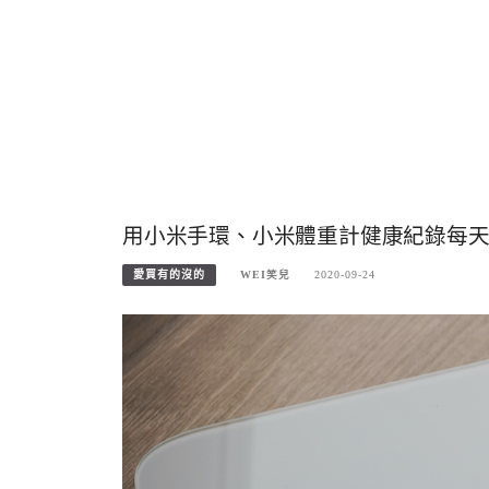
用小米手環、小米體重計健康紀錄每天
愛買有的沒的
WEI笑兒
2020-09-24