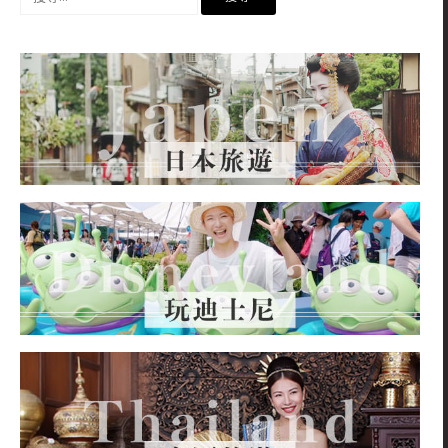
尋
關
鍵
字: