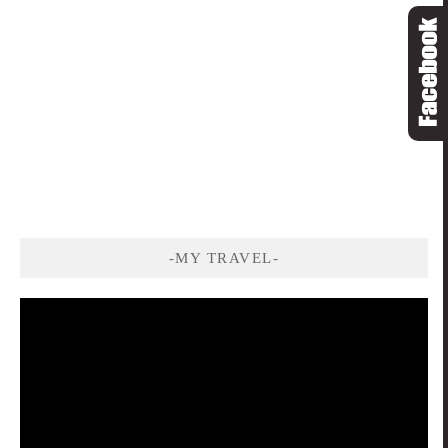
-MY TRAVEL-
視
訊
播
放
器