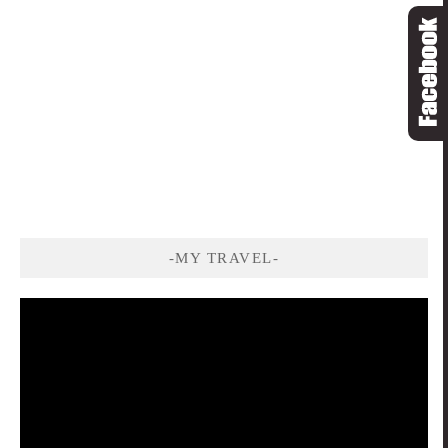
-MY TRAVEL-
視
訊
播
放
器