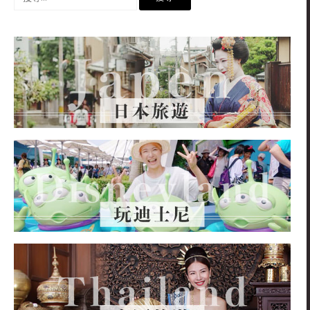
尋
關
鍵
字: