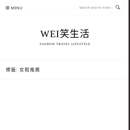
Skip
MENU
to
content
WEI笑生活
FASHION TRAVEL LIFESTYLE
標籤:
女鞋推薦