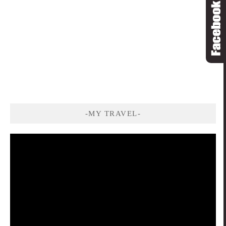
-MY TRAVEL-
視
訊
播
放
器