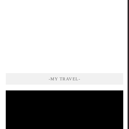
-MY TRAVEL-
視
訊
播
放
器