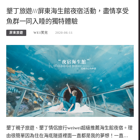
墾丁旅遊///屏東海生館夜宿活動，盡情享受
魚群一同入睡的獨特體驗
屏東旅遊
WEI笑兒
2020-06-11
墾丁親子旅遊、墾丁情侶旅行weiwei超級推薦海生館夜宿。理
由很簡單因為住在海底隧道裡面一直都是我的夢想！一直…