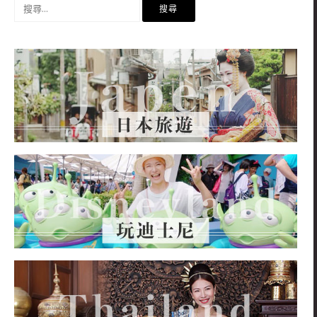
搜
尋
關
鍵
字: