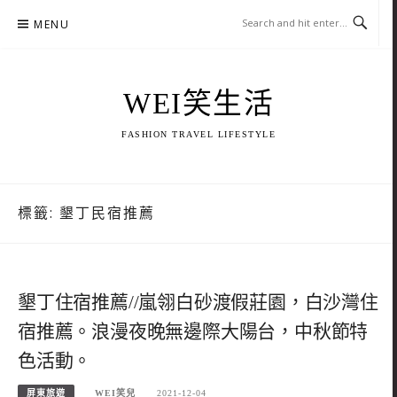
Skip
MENU
to
content
WEI笑生活
FASHION TRAVEL LIFESTYLE
標籤:
墾丁民宿推薦
墾丁住宿推薦//嵐翎白砂渡假莊園，白沙灣住
宿推薦。浪漫夜晚無邊際大陽台，中秋節特
色活動。
屏東旅遊
WEI笑兒
2021-12-04