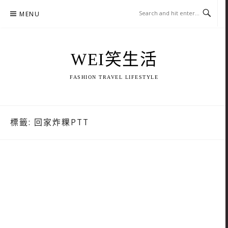
Skip
MENU
to
content
WEI笑生活
FASHION TRAVEL LIFESTYLE
標籤:
回家炸粿PTT