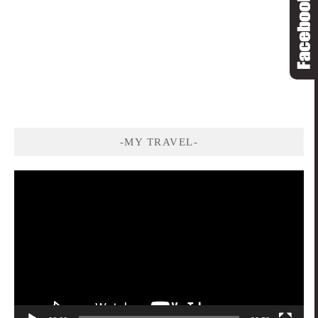
-MY TRAVEL-
視
訊
播
放
器