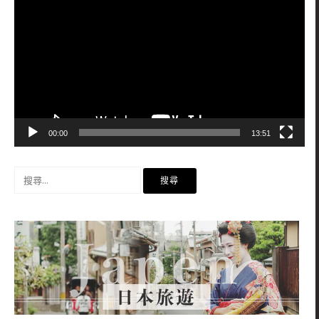
訊
播
放
器
00:00
13:51
搜
尋
關
鍵
字: