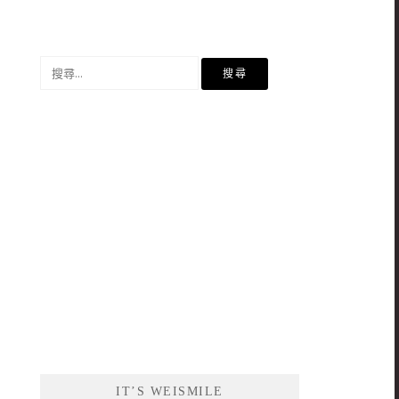
搜
尋
關
鍵
字:
IT’S WEISMILE