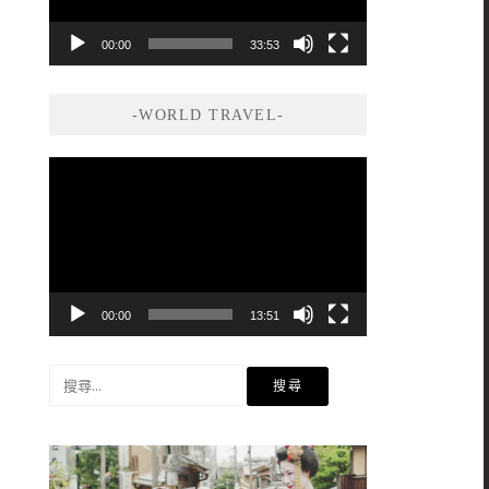
00:00
33:53
-WORLD TRAVEL-
視
訊
播
放
器
00:00
13:51
搜
尋
關
鍵
字: