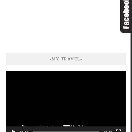
-MY TRAVEL-
視
訊
播
放
器