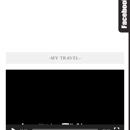
-MY TRAVEL-
視
訊
播
放
器