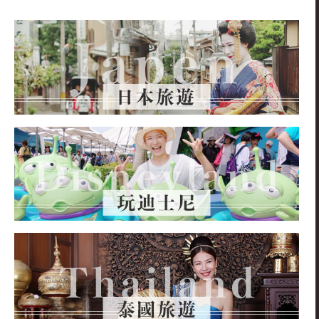
關
鍵
字: