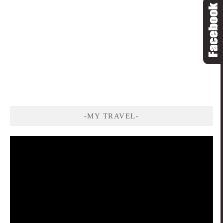
-MY TRAVEL-
視
訊
播
放
器