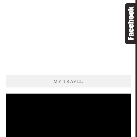
-MY TRAVEL-
視
訊
播
放
器