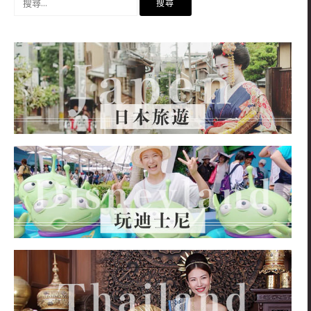
尋
關
鍵
字: