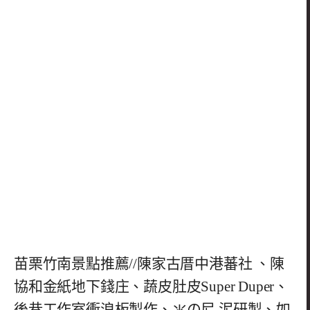
苗栗竹南景點推薦//陳家古厝中港蕃社 、陳
協和金紙地下錢庄、蔬皮肚皮Super Duper、
後巷工作室衝浪板製作、氺の尼 泥研製、如