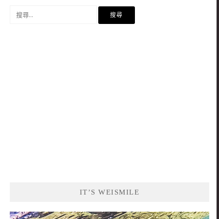
搜
尋
關
鍵
字:
IT’S WEISMILE