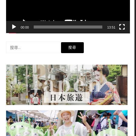
00:00
13:51
搜
尋
關
鍵
字: