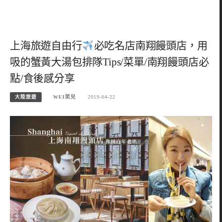
上海旅遊自由行
必吃名店南翔饅頭店，用
吸的蟹黃大湯包排隊Tips/菜單/南翔饅頭店必
點/食後感分享
大陸旅遊
WEI笑兒
2019-04-22