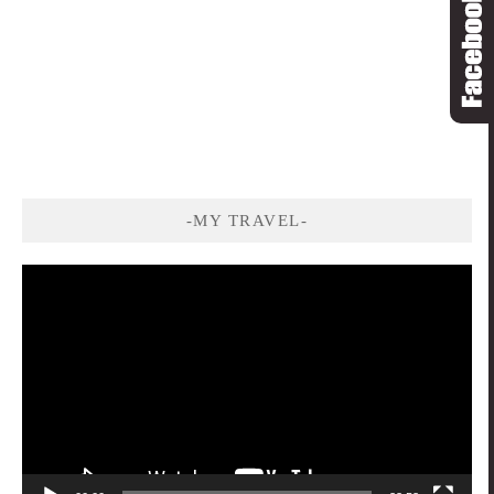
-MY TRAVEL-
視
訊
播
放
器