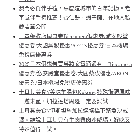
澳門必買伴手禮，專屬這城市的百年記憶。老
字號伴手禮推薦！杏仁餅、蝦子面…在地人私
藏清單公開
日本藥妝店優惠卷Biccamera優惠券/激安殿堂
優惠卷/大國藥妝優惠/AEON優惠券/日本機場
免稅店優惠券
2025日本優惠卷買藥妝家電通通有！Biccamera
優惠券/激安殿堂優惠卷/大國藥妝優惠/AEON
優惠券/日本機場免稅店優惠券
土耳其美食//美味羊腸包Kokoreç特殊街頭風味
一遊未盡，加拉達塔周邊一定要試試
土耳其美食//伊斯坦堡加拉達塔橋下鯖魚沙威
瑪。誰說土耳其只有牛肉雞肉沙威瑪，好吃又
特殊值得一試。