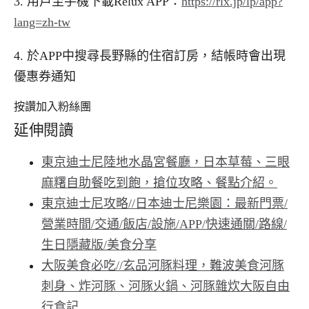
3.
用戶至手機下載
Relux APP
：
https://rlx.jp/lp/app?
lang=zh-tw
4.
於
APP
中搜尋長野縣的住宿訂房，結帳時會出現
優惠券通知
按讚加入粉絲團
延伸閱讀
東京迪士尼陸地水晶宮餐廳，日本草莓、三眼
麻糬自助餐吃到飽，搶位攻略、餐點介紹。
東京迪士尼攻略//日本迪士尼樂園：最新門票/
營業時間/交通/飯店/設施/APP/快速通關/路線/
生日隱藏版/美食分享
大阪美食必吃//玄品河豚料理，難波美食河豚
刺身、炸河豚、河豚火鍋、河豚雜炊大阪自由
行食記