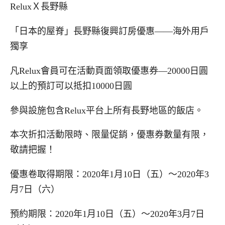
Relux
Ｘ長野縣
「日本的屋脊」長野縣復興訂房優惠
——
海外用戶
獨享
凡
Relux
會員可在活動頁面領取優惠券
—20000
日圓
以上的預訂可以抵扣
10000
日圓
參與設施包含
Relux
平台上所有長野地區的飯店。
本次折扣活動限時、限量促銷，優惠券數量有限，
敬請把握！
優惠卷取得期限：
2020
年
1
月
10
日（五）～
2020
年
3
月
7
日（六）
預約期限：
2020
年
1
月
10
日（五）～
2020
年
3
月
7
日