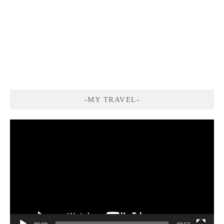
-MY TRAVEL-
視
訊
播
放
器