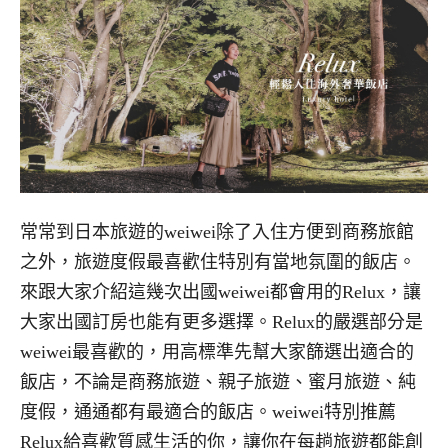
常常到日本旅遊的
weiwei
除了入住方便到商務旅館
之外，旅遊度假最喜歡住特別有當地氛圍的飯店。
來跟大家介紹這幾次出國
weiwei
都會用的
Relux
，讓
大家出國訂房也能有更多選擇。
Relux
的嚴選部分是
weiwei
最喜歡的，用高標準先幫大家篩選出適合的
飯店，不論是商務旅遊、親子旅遊、蜜月旅遊、純
度假，通通都有最適合的飯店。
weiwei
特別推薦
Relux
給喜歡質感生活的你，讓你在每趟旅遊都能創