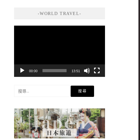
-WORLD TRAVEL-
視
訊
播
放
器
00:00
13:51
搜
尋
關
鍵
字: