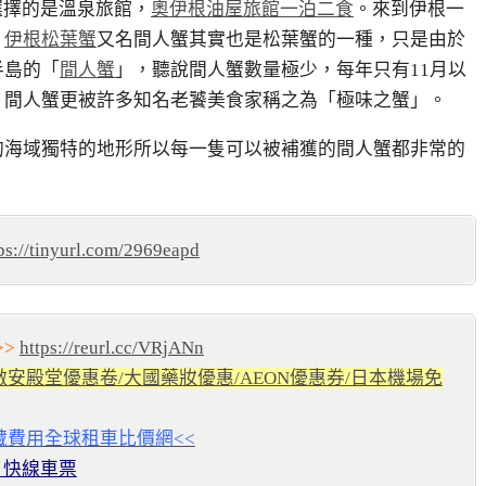
選擇的是溫泉旅館，
奧伊根油屋旅館一泊二食
。來到伊根一
。
伊根松葉蟹
又名間人蟹其實也是松葉蟹的一種，只是由於
半島的「
間人蟹
」，聽說間人蟹數量極少，每年只有
11
月以
。間人蟹更被許多知名老饕美食家稱之為「極味之蟹」。
的海域獨特的地形所以每一隻可以被補獲的間人蟹都非常的
ps://tinyurl.com/2969eapd
>
https://reurl.cc/VRjANn
券/激安殿堂優惠卷/大國藥妝優惠/AEON優惠券/日本機場免
藏費用全球租車比價網<<
a 快線車票