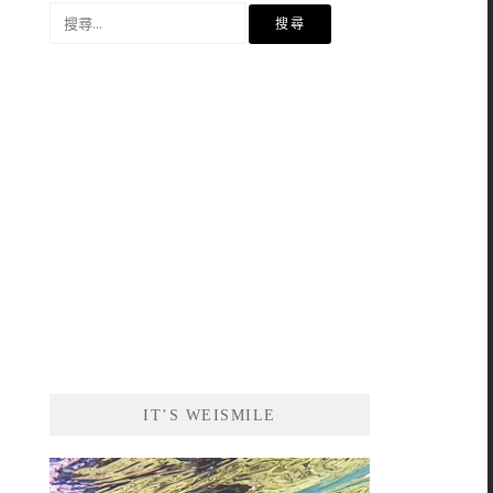
搜
尋
關
鍵
字:
IT’S WEISMILE