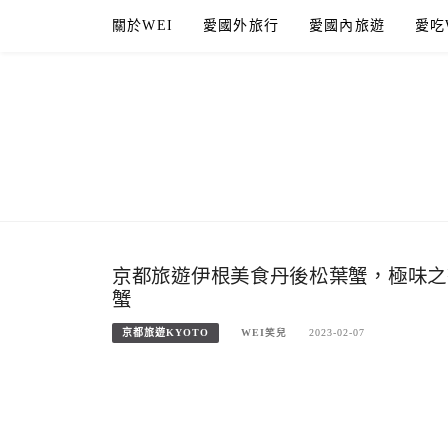
Skip
關於WEI
愛國外旅行
愛國內旅遊
愛吃
to
content
京都旅遊伊根美食丹後松葉蟹，極味之
蟹
京都旅遊KYOTO
WEI笑兒
2023-02-07