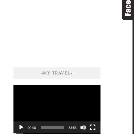
-MY TRAVEL-
視
訊
播
放
器
00:00
33:53