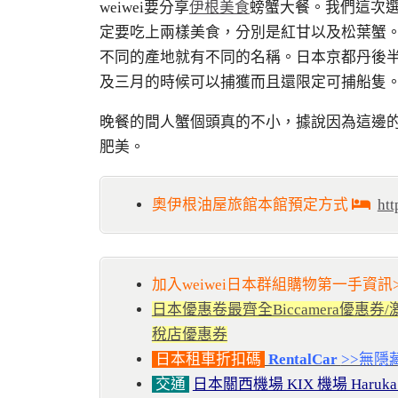
weiwei要分享
伊根美食
螃蟹大餐。我們這次
定要吃上兩樣美食，分別是紅甘以及松葉蟹
不同的產地就有不同的名稱。日本京都丹後
及三月的時候可以捕獲而且還限定可捕船隻
晚餐的間人蟹個頭真的不小，據說因為這邊
肥美。
奧伊根油屋旅館本館預定方式
htt
加入weiwei日本群組購物第一手資訊>
日本優惠卷最齊全Biccamera優惠
稅店優惠券
日本租車折扣碼
RentalCar
>>無隱
交通
日本關西機場 KIX 機場 Haruk