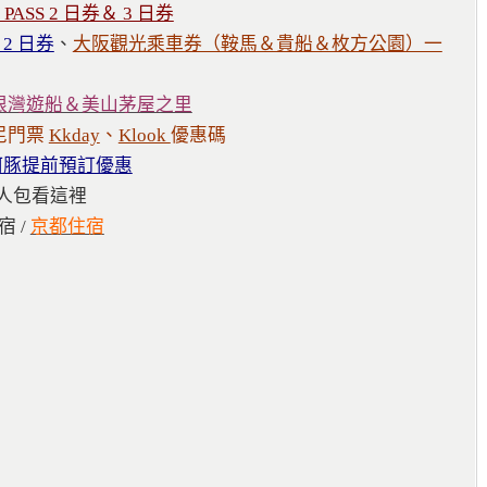
PASS 2 日券＆ 3 日券
 2 日券
、
大阪觀光乘車券（鞍馬＆貴船＆枚方公園）一
根灣遊船＆美山茅屋之里
尼門票
Kkday
、
Klook
優惠碼
河豚提前預訂優惠
人包看這裡
宿 /
京都住宿