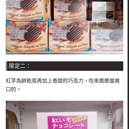
限定二：
紅芋為餅乾底再加上香甜的巧克力，吃來脆脆蠻爽
口的。