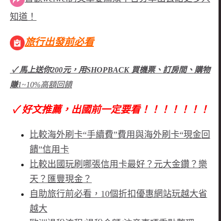
知道！
旅行出發前必看
✓ 馬上送你200元，用SHOPBACK 買機票、訂房間、購物
賺
1~10%高額回饋
✓ 好文推薦，出國前一定要看！！！！！！！
比較海外刷卡“手續費”費用與海外刷卡“現金回
饋”信用卡
比較出國玩刷哪張信用卡最好？元大金鑽？樂
天？匯豐現金？
自助旅行前必看，10個折扣優惠網站玩越大省
越大