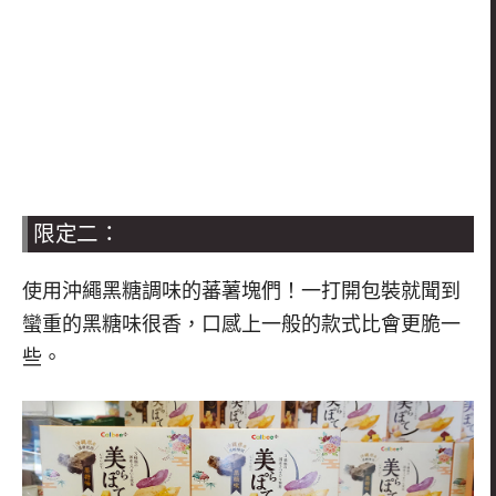
限定二：
使用沖繩黑糖調味的蕃薯塊們！一打開包裝就聞到
蠻重的黑糖味很香，口感上一般的款式比會更脆一
些。