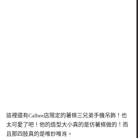
這裡還有Calbee店限定的薯條三兄弟手機吊飾！也
太可愛了吧！他的造型大小真的是仿薯條做的！而
且那四肢真的是唯妙唯肖。