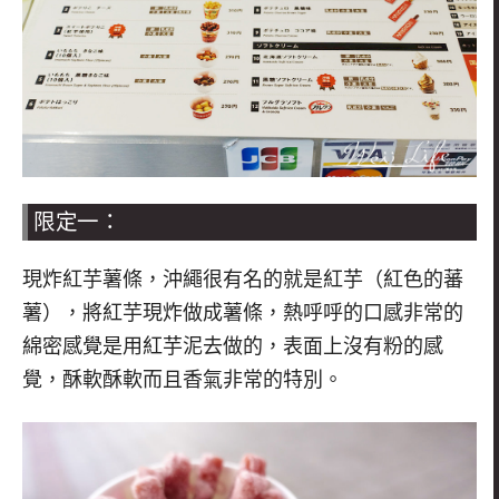
限定一：
現炸紅芋薯條，沖繩很有名的就是紅芋（紅色的蕃
薯），將紅芋現炸做成薯條，熱呼呼的口感非常的
綿密感覺是用紅芋泥去做的，表面上沒有粉的感
覺，酥軟酥軟而且香氣非常的特別。