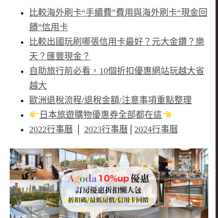
比較海外刷卡“手續費”費用與海外刷卡“現金回
饋”信用卡
比較出國玩刷哪張信用卡最好？元大金鑽？樂
天？匯豐現金？
自助旅行前必看，10個折扣優惠網站玩越大省
越大
歐洲退稅流程/退稅金額/注意事項重點整理
日本旅遊購物優惠券全部都在這
2022行事曆
│
2023行事曆
│
2024行事曆