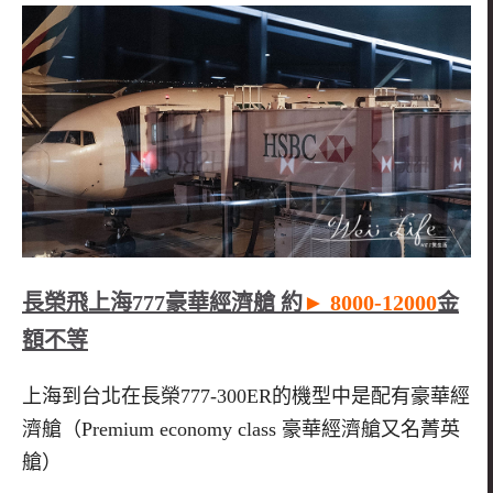
長榮飛上海777豪華經濟艙 約
► 8000-12000
金
額不等
上海到台北
在長榮
777-300ER
的機型中是配有豪華經
濟艙（
Premium economy class
豪華經濟艙又名菁英
艙）