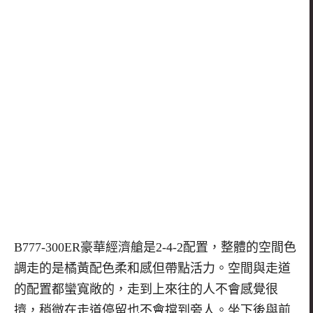
B777-300ER
豪華經濟艙是
2-4-2
配置，整體的空間色
調走的是橘黃配色柔和感但帶點活力。空間與走道
的配置都蠻寬敞的，走到上來往的人不會感覺很
擠，稍微在走道停留也不會擋到旁人。坐下後與前