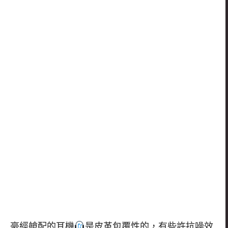
豪經艙配的耳機
是皮革包覆性的，有些許抗噪效