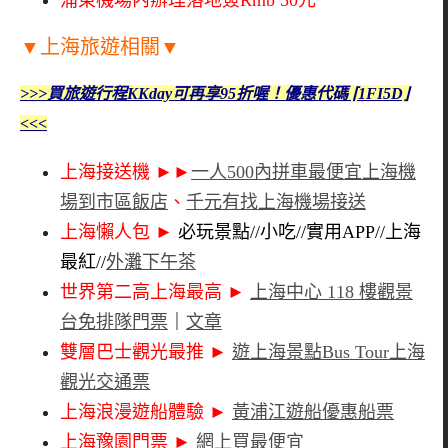
浦東機場內辦理落地簽Rmb 50元
▼上海旅遊相關▼
>>>買旅遊行程KKday可再享95折喔！優惠代碼 ⌈1FI5D⌋
<<<
上海接送機 ►►
一人500內拼車最便宜上海機
場到市區飯店
、
千元有找上海機場接送
上海懶人包 ►
必玩景點//小吃//實用APP//上海
最紅//
外灘下午茶
世界第二高上海最高
►
上海中心 118 樓觀景
台免排隊門票
｜
文章
雙層巴士觀光最推
►
遊上海景點Bus Tour上海
觀光交通票
上海浪漫遊船體驗
►
黃浦江遊船優惠船票
上海豫園門票
►
網上買最便宜