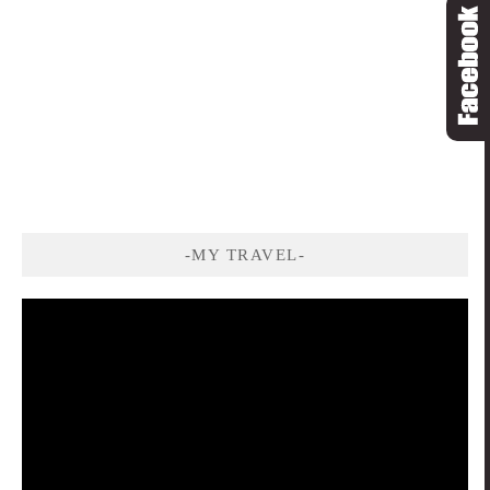
-MY TRAVEL-
視
訊
播
放
器