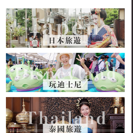
關
鍵
字: