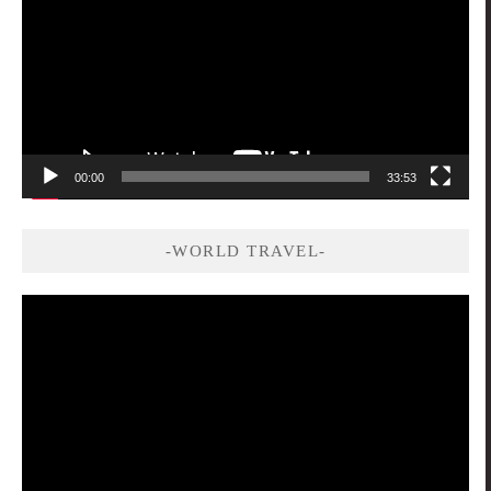
播
放
器
00:00
33:53
-WORLD TRAVEL-
視
訊
播
放
器