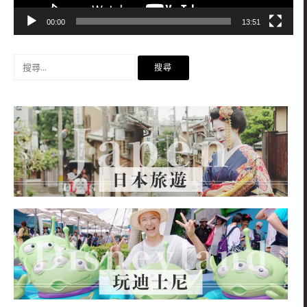
00:00
13:51
搜
尋
關
鍵
字: